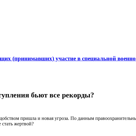
их (принимавших) участие в специальной военной
тупления бьют все рекорды?
добством пришла и новая угроза. По данным правоохранительны
 стать жертвой?