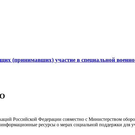
их (принимавших) участие в специальной военной
ВО
каций Российской Федерации совместно с Министерством оборо
информационные ресурсы о мерах социальной поддержки для уч