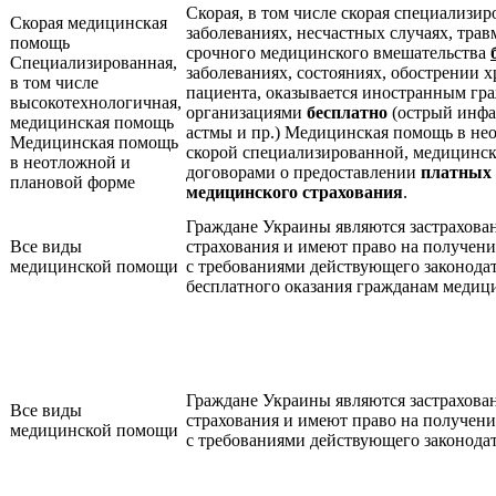
Скорая, в том числе скорая специализи
Скорая медицинская
заболеваниях, несчастных случаях, трав
помощь
срочного медицинского вмешательства
Специализированная,
заболеваниях, состояниях, обострении 
в том числе
пациента, оказывается иностранным г
высокотехнологичная,
организациями
бесплатно
(острый инфа
медицинская помощь
астмы и пр.) Медицинская помощь в нео
Медицинская помощь
скорой специализированной, медицинск
в неотложной и
договорами о предоставлении
платных 
плановой форме
медицинского страхования
.
Граждане Украины являются застрахова
Все виды
страхования и имеют право на получен
медицинской помощи
с требованиями действующего законодат
бесплатного оказания гражданам меди
Граждане Украины являются застрахова
Все виды
страхования и имеют право на получен
медицинской помощи
с требованиями действующего законодат