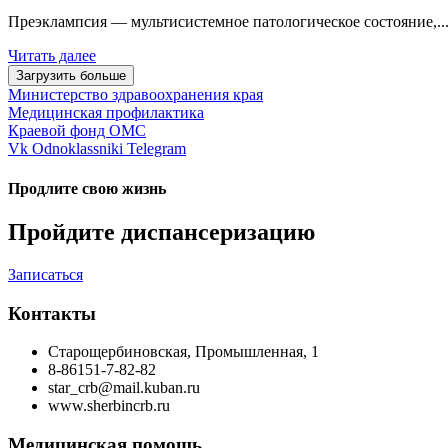
Преэклампсия — мультисистемное патологическое состояние,..
Читать далее
Загрузить больше
Министерство здравоохранения края
Медицинская профилактика
Краевой фонд ОМС
Vk
Odnoklassniki
Telegram
Продлите свою жизнь
Пройдите диспансеризацию
Записаться
Контакты
Старощербиновская, Промышленная, 1
8-86151-7-82-82
star_crb@mail.kuban.ru
www.sherbincrb.ru
Медицинская помощь