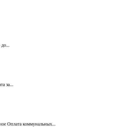
до...
а за...
ное Оплата коммунальных...